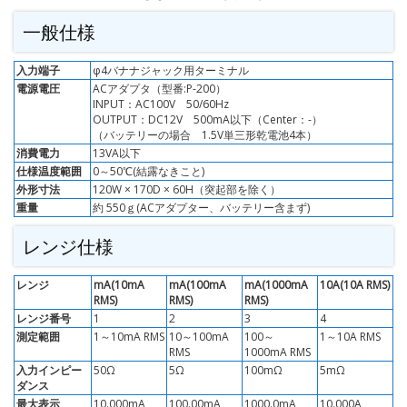
一般仕様
入力端子
φ4バナナジャック用ターミナル
電源電圧
ACアダプタ（型番:P-200）
INPUT：AC100V 50/60Hz
OUTPUT：DC12V 500mA以下（Center：-）
（バッテリーの場合 1.5V単三形乾電池4本）
消費電力
13VA以下
仕様温度範囲
0～50℃(結露なきこと)
外形寸法
120W × 170D × 60H（突起部を除く）
重量
約 550ｇ(ACアダプター、バッテリー含まず)
レンジ仕様
レンジ
mA(10mA
mA(100mA
mA(1000mA
10A(10A RMS)
RMS)
RMS)
RMS)
レンジ番号
1
2
3
4
測定範囲
1～10mA RMS
10～100mA
100～
1～10A RMS
RMS
1000mA RMS
入力インピー
50Ω
5Ω
100mΩ
5mΩ
ダンス
最大表示
10.000mA
100.00mA
1000.0mA
10.000A