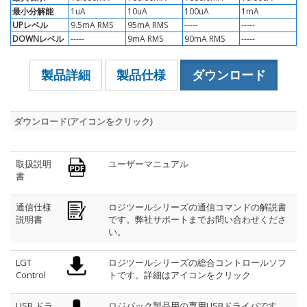
最小分解能
1uA
10uA
100uA
1mA
UPレベル
9.5mA RMS
95mA RMS
-----
-----
DOWNレベル
-----
9mA RMS
90mA RMS
-----
製品詳細
製品仕様
ダウンロード
ダウンロード(アイコンをクリック)
取扱説明
ユーザーマニュアル
書
通信仕様
ロジツールシリーズの通信コマンドの解説書
説明書
です。弊社サポートまでお問い合わせくださ
い。
LGT
ロジツールシリーズの総合コントロールソフ
Control
トです。詳細はアイコンをクリック
USB ドラ
ロジパック製品用の専用USBドライバです。