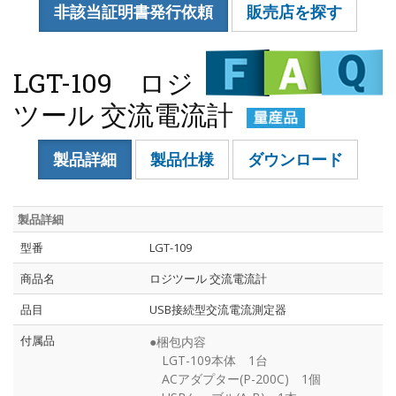
非該当証明書発行依頼
販売店を探す
LGT-109 ロジ
ツール 交流電流計
製品詳細
製品仕様
ダウンロード
製品詳細
型番
LGT-109
商品名
ロジツール 交流電流計
品目
USB接続型交流電流測定器
付属品
●梱包内容
LGT-109本体 1台
ACアダプター(P-200C) 1個