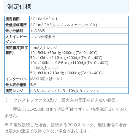
測定仕様
測定範囲
AC 10A RMS ※ 1
最低振幅電圧
AC 1mA RMS(レンジフルスケールの10％)
最小分解能
1uA RMS
入力インピー
レンジ仕様参照
ダンス
測定精度(温度
・mA入力レンジ
範囲)
10～50Hz ±5%rdg ±200dgt(TA=0～40℃)
50～10kHz ±2.1%rdg ±200dgt(TA=0～40℃)
10k～100kHz ±9.8%rdg ±1100dgt(TA=0～40℃)
・10A入力レンジ
50、60Hz ±2.1%rdg ±1000dgt(TA=0～40℃)
インターバル
MAX10回／秒 ※ 2
最大表示桁数
5桁
測定レンジ
mA入力レンジ：1～3、10A入力レンジ：4
※ 1 クレストファクタ3及び、最大入力電圧を超えない範囲。
理論上はLV:500kHzまで測定可能ですが、精度保証はしており
ません。
※ 2 複数接続した場合、接続するPCのスペック、無線通信の場合
は最大の速度で取得できない場合があります。