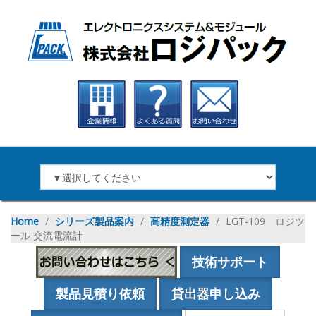
Home
∕
シリーズ製品案内
∕
高精度測定器
∕
LGT-109 ロジツ
ール 交流電流計
技術サポート
製品見積り依頼
貸出器申し込み