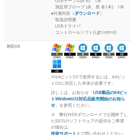
USBケーブル(A-B) 1本
測定用プローブ (赤、黒 各1本) 1本
●付属内容（
ダウンロード
）
取扱説明書
USBドライバ
コントロールソフト(LgtControl)
対応OS
※64ビットOSで使用するには、64ビッ
トOSに対応した本体が必要です。
詳しくは、お知らせ「
USB製品の64ビッ
トWindowsOS対応品販売開始のお知ら
せ
」を参照ください。
※ 弊社WEBダウンロードで公開終了し
た旧OSのソフトウェアの提供をご希望
の場合は、
技術サポート
まで問い合わせください。