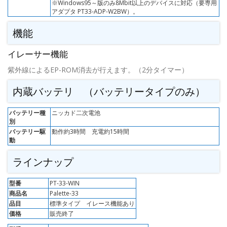
※Windows95～版のみ8Mbit以上のデバイスに対応（要専用
アダプタ PT33-ADP-W2BW）。
機能
イレーサー機能
紫外線によるEP-ROM消去が行えます。（2分タイマー）
内蔵バッテリ （バッテリータイプのみ）
バッテリー種
ニッカド二次電池
別
バッテリー駆
動作約3時間 充電約15時間
動
ラインナップ
型番
PT-33-WIN
商品名
Palette-33
品目
標準タイプ イレース機能あり
価格
販売終了