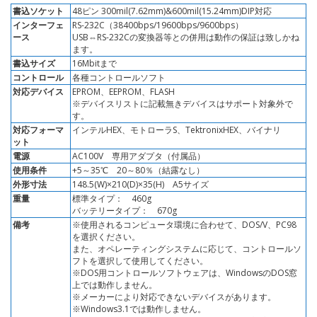
書込ソケット
48ピン 300mil(7.62mm)&600mil(15.24mm)DIP対応
インターフェ
RS-232C（38400bps/19600bps/9600bps）
ース
USB⇔RS-232Cの変換器等との併用は動作の保証は致しかね
ます。
書込サイズ
16Mbitまで
コントロール
各種コントロールソフト
対応デバイス
EPROM、EEPROM、FLASH
※デバイスリストに記載無きデバイスはサポート対象外で
す。
対応フォーマ
インテルHEX、モトローラS、TektronixHEX、バイナリ
ット
電源
AC100V 専用アダプタ（付属品）
使用条件
+5～35℃ 20～80％（結露なし）
外形寸法
148.5(W)×210(D)×35(H) A5サイズ
重量
標準タイプ： 460g
バッテリータイプ： 670g
備考
※使用されるコンピュータ環境に合わせて、DOS/V、PC98
を選択ください。
また、オペレーティングシステムに応じて、コントロールソ
フトを選択して使用してください。
※DOS用コントロールソフトウェアは、WindowsのDOS窓
上では動作しません。
※メーカーにより対応できないデバイスがあります。
※Windows3.1では動作しません。