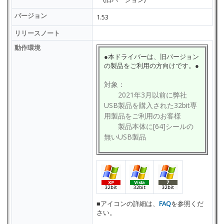
バージョン
1.53
リリースノート
動作環境
●本ドライバーは、旧バージョン
の製品をご利用の方向けです。●
対象：
2021年3月以前に弊社
USB製品を購入された32bit専
用製品をご利用のお客様
製品本体に[64]シールの
無いUSB製品
■アイコンの詳細は、
FAQ
を参照くだ
さい。